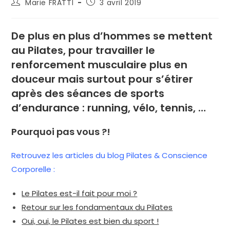
Auteur/autrice
Publication
Marie FRATTI
3 avril 2019
de
publiée :
la
publication :
De plus en plus d’hommes se mettent
au Pilates, pour travailler le
renforcement musculaire plus en
douceur mais surtout pour s’étirer
après des séances de sports
d’endurance : running, vélo, tennis, …
Pourquoi pas vous ?!
Retrouvez les articles du blog Pilates & Conscience
Corporelle :
Le Pilates est-il fait pour moi ?
Retour sur les fondamentaux du Pilates
Oui, oui, le Pilates est bien du sport !